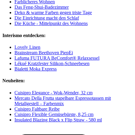
Farblicheres Wohnen
Das Feng-Shui-Badezimmer
Deko & warme Farben gegen triste Tage
Die Einrichtung macht den Schlaf
Die Küche - Mittelpunkt des Wohnens
Interismo entdecken:
Lovely Linen
Brainstream Beethoven PiepEi
Lafuma FUTURA BeComfort® Relaxsessel
Lékué Kratzfester Silikon-Schneebesen
Bialetti Moka Express
Neuheiten:
Cuisipro Elegance - Wok-Wender, 32 cm
Mercato Della Frutta stapelbare Espressotassen mit
Metallgestell – Farbenmix
Cuisipro Faltbare Reibe
Cuisipro Flexible Gemüsebürste, 8,25 cm
Insulated Blazing Black x Flip Straw - 580 ml