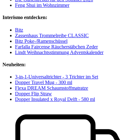
Feng Shui im Wohnzimmer
Interismo entdecken:
Bitz
Zassenhaus Trommelreibe CLASSIC
Bitz Poke-/Ramenschüssel
Farfalla Faircense Räucherstäbchen Zeder
Lindt Weihnachtsstimmung Adventskalender
Neuheiten:
3-in-1-Universaltrichter - 3 Trichter im Set
Dopper Travel Mug - 300 ml
Flexa DREAM Schaumstoffmatratze
Dopper Flip Straw
Dopper Insulated x Royal Delft - 580 ml