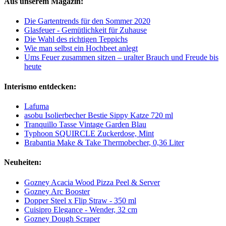
Aus unserem Magazin:
Die Gartentrends für den Sommer 2020
Glasfeuer - Gemütlichkeit für Zuhause
Die Wahl des richtigen Teppichs
Wie man selbst ein Hochbeet anlegt
Ums Feuer zusammen sitzen – uralter Brauch und Freude bis
heute
Interismo entdecken:
Lafuma
asobu Isolierbecher Bestie Sippy Katze 720 ml
Tranquillo Tasse Vintage Garden Blau
Typhoon SQUIRCLE Zuckerdose, Mint
Brabantia Make & Take Thermobecher, 0,36 Liter
Neuheiten:
Gozney Acacia Wood Pizza Peel & Server
Gozney Arc Booster
Dopper Steel x Flip Straw - 350 ml
Cuisipro Elegance - Wender, 32 cm
Gozney Dough Scraper