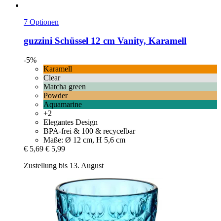
7 Optionen
guzzini
Schüssel 12 cm Vanity, Karamell
-5%
Karamell
Clear
Matcha green
Powder
Aquamarine
+2
Elegantes Design
BPA-frei & 100 & recycelbar
Maße: Ø 12 cm, H 5,6 cm
€ 5,69
€ 5,99
Zustellung bis 13. August