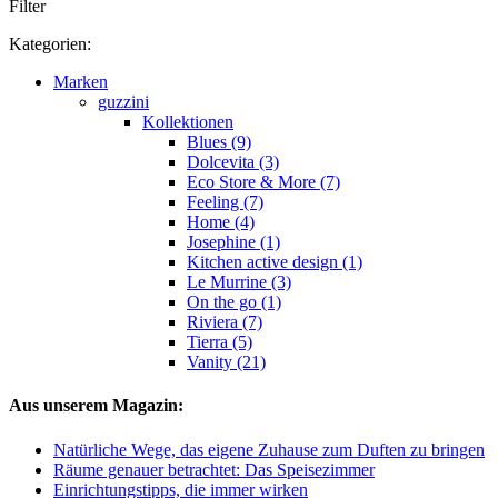
Filter
Kategorien:
Marken
guzzini
Kollektionen
Blues (9)
Dolcevita (3)
Eco Store & More (7)
Feeling (7)
Home (4)
Josephine (1)
Kitchen active design (1)
Le Murrine (3)
On the go (1)
Riviera (7)
Tierra (5)
Vanity (21)
Aus unserem Magazin:
Natürliche Wege, das eigene Zuhause zum Duften zu bringen
Räume genauer betrachtet: Das Speisezimmer
Einrichtungstipps, die immer wirken