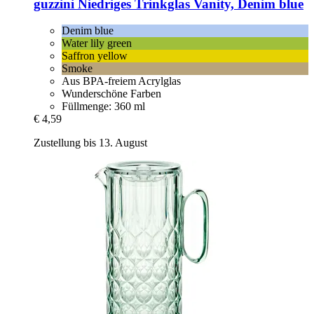
guzzini
Niedriges Trinkglas Vanity, Denim blue
Denim blue
Water lily green
Saffron yellow
Smoke
Aus BPA-freiem Acrylglas
Wunderschöne Farben
Füllmenge: 360 ml
€ 4,59
Zustellung bis 13. August