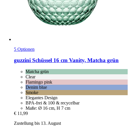
5 Optionen
guzzini
Schüssel 16 cm Vanity, Matcha grün
Matcha grün
Clear
Flamingo pink
Denim blue
Smoke
Elegantes Design
BPA-frei & 100 & recycelbar
Maße: Ø 16 cm, H 7 cm
€ 11,99
Zustellung bis 13. August