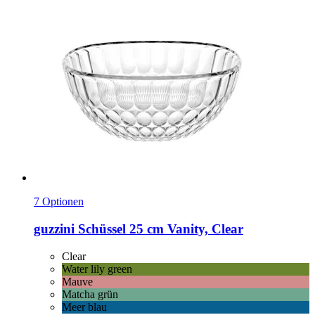
7 Optionen
guzzini
Schüssel 25 cm Vanity, Clear
Clear
Water lily green
Mauve
Matcha grün
Meer blau