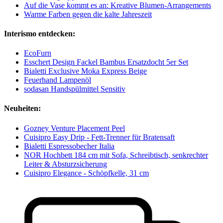
Auf die Vase kommt es an: Kreative Blumen-Arrangements
Warme Farben gegen die kalte Jahreszeit
Interismo entdecken:
EcoFurn
Esschert Design Fackel Bambus Ersatzdocht 5er Set
Bialetti Exclusive Moka Express Beige
Feuerhand Lampenöl
sodasan Handspülmittel Sensitiv
Neuheiten:
Gozney Venture Placement Peel
Cuisipro Easy Drip - Fett-Trenner für Bratensaft
Bialetti Espressobecher Italia
NOR Hochbett 184 cm mit Sofa, Schreibtisch, senkrechter
Leiter & Absturzsicherung
Cuisipro Elegance - Schöpfkelle, 31 cm