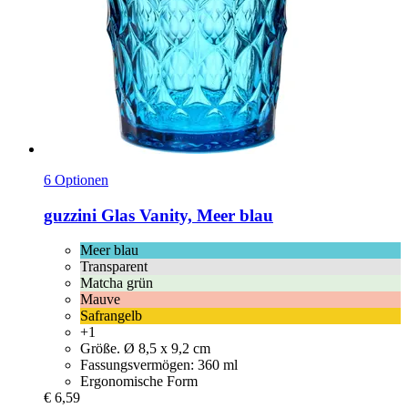
6 Optionen
guzzini
Glas Vanity, Meer blau
Meer blau
Transparent
Matcha grün
Mauve
Safrangelb
+1
Größe. Ø 8,5 x 9,2 cm
Fassungsvermögen: 360 ml
Ergonomische Form
€ 6,59