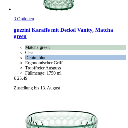
3 Optionen
guzzini
Karaffe mit Deckel Vanity, Matcha
green
Matcha green
Clear
Denim blue
Ergonomischer Griff
Tropffreier Ausguss
Füllmenge: 1750 ml
€ 25,49
Zustellung bis 13. August