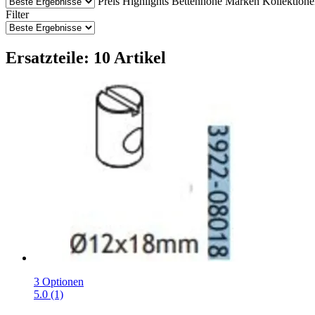
Preis
Highlights
Bettenhöhe
Marken
Kollektion
Filter
Ersatzteile: 10 Artikel
3 Optionen
5.0 (1)