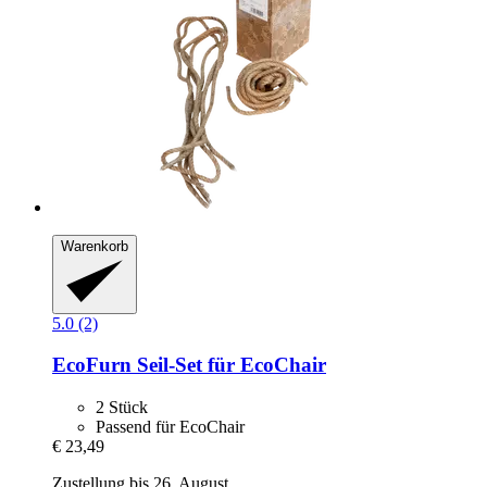
Warenkorb
5.0 (2)
EcoFurn
Seil-​Set für EcoChair
2 Stück
Passend für EcoChair
€ 23,49
Zustellung bis 26. August