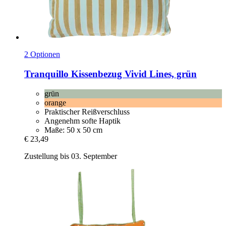
2 Optionen
Tranquillo
Kissenbezug Vivid Lines, grün
grün
orange
Praktischer Reißverschluss
Angenehm softe Haptik
Maße: 50 x 50 cm
€ 23,49
Zustellung bis 03. September