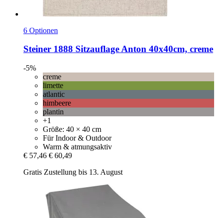
6 Optionen
Steiner 1888
Sitzauflage Anton 40x40cm, creme
-5%
creme
limette
atlantic
himbeere
plantin
+1
Größe: 40 × 40 cm
Für Indoor & Outdoor
Warm & atmungsaktiv
€ 57,46
€ 60,49
Gratis Zustellung bis 13. August