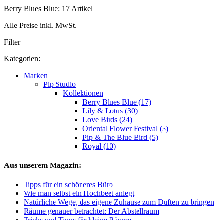
Berry Blues Blue: 17 Artikel
Alle Preise inkl. MwSt.
Filter
Kategorien:
Marken
Pip Studio
Kollektionen
Berry Blues Blue (17)
Lily & Lotus (30)
Love Birds (24)
Oriental Flower Festival (3)
Pip & The Blue Bird (5)
Royal (10)
Aus unserem Magazin:
Tipps für ein schöneres Büro
Wie man selbst ein Hochbeet anlegt
Natürliche Wege, das eigene Zuhause zum Duften zu bringen
Räume genauer betrachtet: Der Abstellraum
Tricks und Tipps für kleine Räume