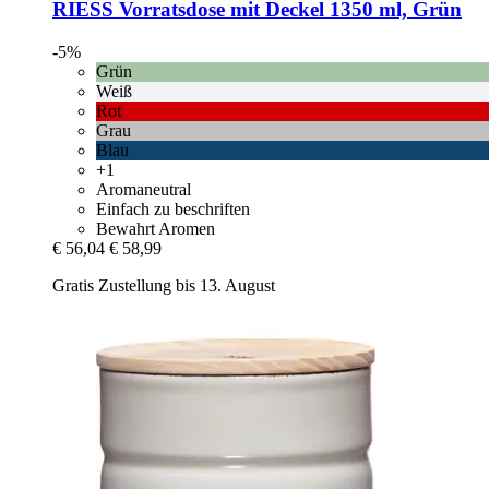
RIESS
Vorratsdose mit Deckel 1350 ml, Grün
-5%
Grün
Weiß
Rot
Grau
Blau
+1
Aromaneutral
Einfach zu beschriften
Bewahrt Aromen
€ 56,04
€ 58,99
Gratis Zustellung bis 13. August