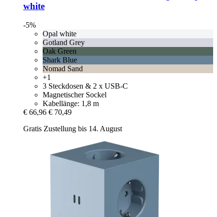
white
-5%
Opal white
Gotland Grey
Oak Green
Shark Blue
Nomad Sand
+1
3 Steckdosen & 2 x USB-C
Magnetischer Sockel
Kabellänge: 1,8 m
€ 66,96
€ 70,49
Gratis Zustellung bis 14. August