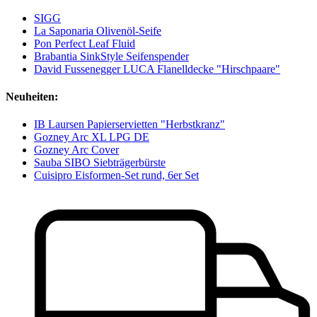
SIGG
La Saponaria Olivenöl-Seife
Pon Perfect Leaf Fluid
Brabantia SinkStyle Seifenspender
David Fussenegger LUCA Flanelldecke "Hirschpaare"
Neuheiten:
IB Laursen Papierservietten "Herbstkranz"
Gozney Arc XL LPG DE
Gozney Arc Cover
Sauba SIBO Siebträgerbürste
Cuisipro Eisformen-Set rund, 6er Set