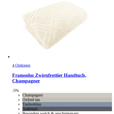
4 Optionen
Framsohn
Zwirnfrottier Handtuch,
Champagner
-5%
Champagner
Oxford tan
Taubenblau
Anthrazit
Besonders weich & anschmiegsam