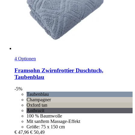
4 Optionen
Framsohn
Zwirnfrottier Duschtuch,
Taubenblau
-5%
Taubenblau
Champagner
Oxford tan
Anthrazit
100 % Baumwolle
Mit sanftem Massage-Effekt
Größe: 75 x 150 cm
€ 47,96
€ 50,49