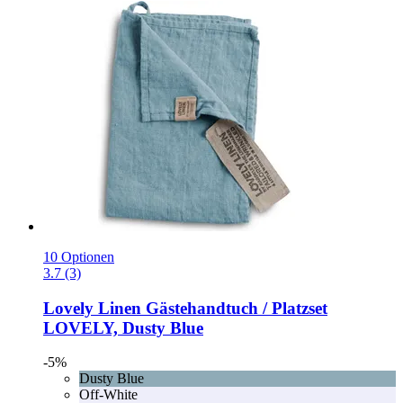
10 Optionen
3.7 (3)
Lovely Linen
Gästehandtuch / Platzset
LOVELY, Dusty Blue
-5%
Dusty Blue
Off-White