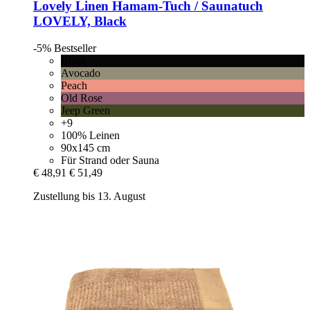
Lovely Linen
Hamam-​Tuch / Saunatuch
LOVELY, Black
-5%
Bestseller
Black
Avocado
Peach
Old Rose
Jeep Green
+9
100% Leinen
90x145 cm
Für Strand oder Sauna
€ 48,91
€ 51,49
Zustellung bis 13. August