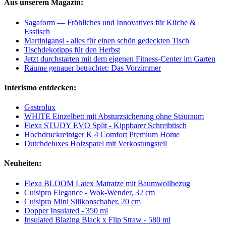
Aus unserem Magazin:
Sagaform — Fröhliches und Innovatives für Küche &
Esstisch
Martinigansl - alles für einen schön gedeckten Tisch
Tischdekotipps für den Herbst
Jetzt durchstarten mit dem eigenen Fitness-Center im Garten
Räume genauer betrachtet: Das Vorzimmer
Interismo entdecken:
Gastrolux
WHITE Einzelbett mit Absturzsicherung ohne Stauraum
Flexa STUDY EVO Split - Kippbarer Schreibtisch
Hochdruckreiniger K 4 Comfort Premium Home
Dutchdeluxes Holzspatel mit Verkostungsteil
Neuheiten:
Flexa BLOOM Latex Matratze mit Baumwollbezug
Cuisipro Elegance - Wok-Wender, 32 cm
Cuisipro Mini Silikonschaber, 20 cm
Dopper Insulated - 350 ml
Insulated Blazing Black x Flip Straw - 580 ml