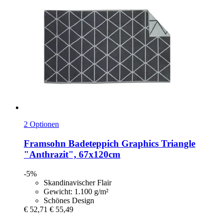
2 Optionen
Framsohn
Badeteppich Graphics Triangle
"Anthrazit", 67x120cm
-5%
Skandinavischer Flair
Gewicht: 1.100 g/m²
Schönes Design
€ 52,71
€ 55,49