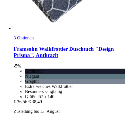
3 Optionen
Framsohn
Walkfrottier Duschtuch "Design
Prisma", Anthrazit
-5%
Anthrazit
Niagara
Graphit
Extra-weiches Walkfrottier
Besonders saugfähig
Größe: 67 x 140
€ 36,56
€ 38,49
Zustellung bis 13. August