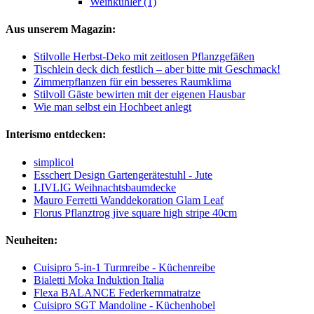
Weinkühler (1)
Aus unserem Magazin:
Stilvolle Herbst-Deko mit zeitlosen Pflanzgefäßen
Tischlein deck dich festlich – aber bitte mit Geschmack!
Zimmerpflanzen für ein besseres Raumklima
Stilvoll Gäste bewirten mit der eigenen Hausbar
Wie man selbst ein Hochbeet anlegt
Interismo entdecken:
simplicol
Esschert Design Gartengerätestuhl - Jute
LIVLIG Weihnachtsbaumdecke
Mauro Ferretti Wanddekoration Glam Leaf
Florus Pflanztrog jive square high stripe 40cm
Neuheiten:
Cuisipro 5-in-1 Turmreibe - Küchenreibe
Bialetti Moka Induktion Italia
Flexa BALANCE Federkernmatratze
Cuisipro SGT Mandoline - Küchenhobel