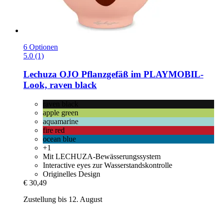
6 Optionen
5.0 (1)
Lechuza
OJO Pflanzgefäß im PLAYMOBIL-​
Look, raven black
raven black
apple green
aquamarine
fire red
ocean blue
+1
Mit LECHUZA-Bewässerungssystem
Interactive eyes zur Wasserstandskontrolle
Originelles Design
€ 30,49
Zustellung bis 12. August