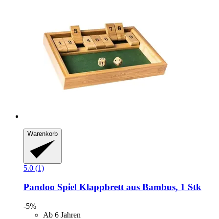
Warenkorb
5.0 (1)
Pandoo
Spiel Klappbrett aus Bambus, 1 Stk
-5%
Ab 6 Jahren