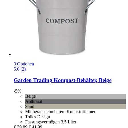
3 Optionen
5.0 (2)
Garden Trading
Kompost-​Behälter, Beige
-5%
Beige
Anthrazit
Sand
Mit herausnehmbarem Kunststoffeimer
Tolles Design
Fassungsvermögen 3,5 Liter
€ 39,89
€ 41,99