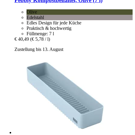
Pebbly
Kompostbehälter, Olive (7 l)
Olive
Edelstahl
Edles Design für jede Küche
Praktisch & hochwertig
Füllmenge: 7 l
€ 40,49
(€ 5,78 / l)
Zustellung bis 13. August