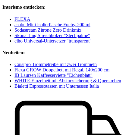
Interismo entdecken:
FLEXA
asobu Mini Isolierflasche Fuchs, 200 ml
Sodastream Zitrone Zero Drinkmix
Sköna Ting Streichhölzer "Stechpalme"
elho Universal-Untersetzer "transparent"
Neuheiten:
Cuisipro Trommelreibe mit zwei Trommeln
Flexa GROW Doppelbett mit Regal, 140x200 cm
IB Laursen Kaffeeserviette "Eichenblatt"
WHITE Einzelbett mit Absturzsicherung & Querstreben
Bialetti Espressotassen mit Untertassen Italia