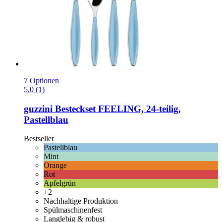
7 Optionen
5.0 (1)
guzzini
Besteckset FEELING, 24-​teilig,
Pastellblau
Bestseller
Pastellblau
Mint
Orange
Rot
Apfelgrün
+2
Nachhaltige Produktion
Spülmaschinenfest
Langlebig & robust