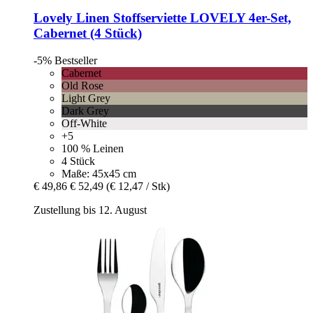
Lovely Linen
Stoffserviette LOVELY 4er-​Set,
Cabernet (4 Stück)
-5%
Bestseller
Cabernet
Old Rose
Light Grey
Dark Grey
Off-White
+5
100 % Leinen
4 Stück
Maße: 45x45 cm
€ 49,86
€ 52,49
(€ 12,47 / Stk)
Zustellung bis 12. August