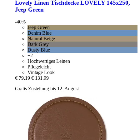
Lovely Linen
Tischdecke LOVELY 145x250,
Jeep Green
-40%
Jeep Green
Denim Blue
Natural Beige
Dark Grey
Dusty Blue
+2
Hochwertiges Leinen
Pflegeleicht
Vintage Look
€ 79,19
€ 131,99
Gratis Zustellung bis 12. August