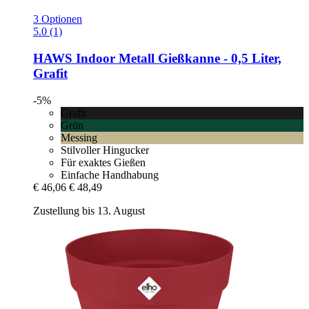
3 Optionen
5.0 (1)
HAWS
Indoor Metall Gießkanne -​ 0,5 Liter,
Grafit
-5%
Grafit
Grün
Messing
Stilvoller Hingucker
Für exaktes Gießen
Einfache Handhabung
€ 46,06
€ 48,49
Zustellung bis 13. August