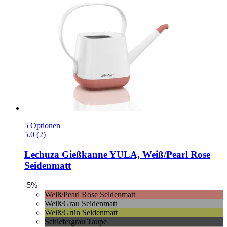
5 Optionen
5.0 (2)
Lechuza
Gießkanne YULA, Weiß/Pearl Rose
Seidenmatt
-5%
Weiß/Pearl Rose Seidenmatt
Weiß/Grau Seidenmatt
Weiß/Grün Seidenmatt
Schiefergrau Taupe