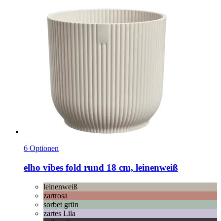
6 Optionen
elho
vibes fold rund 18 cm, leinenweiß
leinenweiß
zartrosa
sorbet grün
zartes Lila