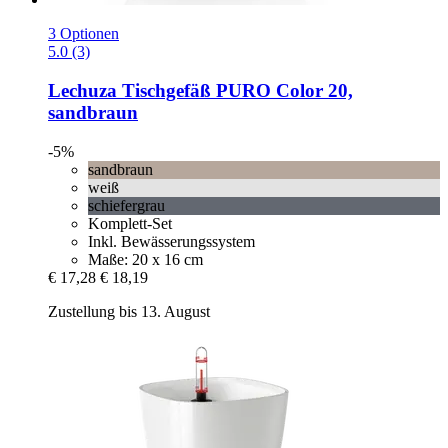
3 Optionen
5.0 (3)
Lechuza
Tischgefäß PURO Color 20,
sandbraun
-5%
sandbraun
weiß
schiefergrau
Komplett-Set
Inkl. Bewässerungssystem
Maße: 20 x 16 cm
€ 17,28
€ 18,19
Zustellung bis 13. August