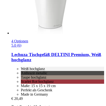
4 Optionen
5.0 (6)
Lechuza
Tischgefäß DELTINI Premium, Weiß
hochglanz
Weiß hochglanz
Anthrazit metallic
Taupe hochglanz
Scarlet Rot hochglanz
Maße: 15 x 15 x 19 cm
Perfekt als Geschenk
Made in Germany
€ 20,49