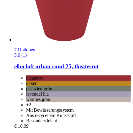
7 Optionen
5.0 (1)
elho
loft urban rund 25, theaterrot
theaterrot
ocker
pistazien grün
lavendel lila
warmes grau
+2
Mit Bewässerungssystem
Aus recyceltem Kunststoff
Besonders leicht
€ 10,09