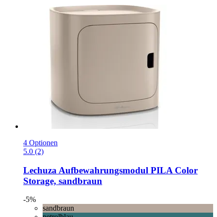
4 Optionen
5.0 (2)
Lechuza
Aufbewahrungsmodul PILA Color
Storage, sandbraun
-5%
sandbraun
petrolblau