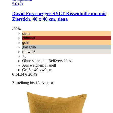
5.0 (2)
David Fussenegger
SYLT Kissenhülle uni mit
Zierstich, 40 x 40 cm, siena
-30%
siena
chinarot
gold
glasgrün
rohweiß
+8
Ohne störenden Reißverschluss
Aus weichem Flanell
Größe: 40 x 40 cm
€ 14,34
€ 20,49
Zustellung bis 13. August