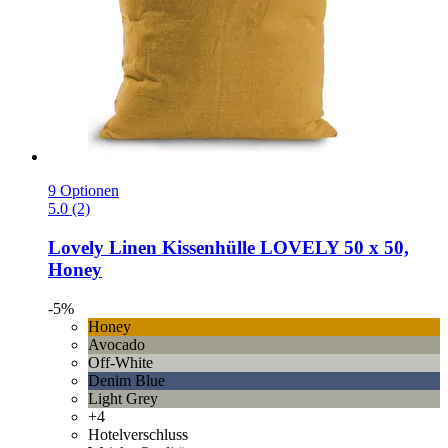
9 Optionen
5.0 (2)
Lovely Linen
Kissenhülle LOVELY 50 x 50,
Honey
-5%
Honey
Avocado
Off-White
Denim Blue
Light Grey
+4
Hotelverschluss