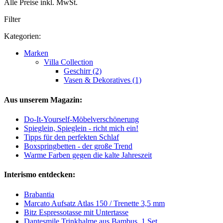
Alle Preise inkl. MwSt.
Filter
Kategorien:
Marken
Villa Collection
Geschirr (2)
Vasen & Dekoratives (1)
Aus unserem Magazin:
Do-It-Yourself-Möbelverschönerung
Spieglein, Spieglein - richt mich ein!
Tipps für den perfekten Schlaf
Boxspringbetten - der große Trend
Warme Farben gegen die kalte Jahreszeit
Interismo entdecken:
Brabantia
Marcato Aufsatz Atlas 150 / Trenette 3,5 mm
Bitz Espressotasse mit Untertasse
Dantesmile Trinkhalme aus Bambus, 1 Set