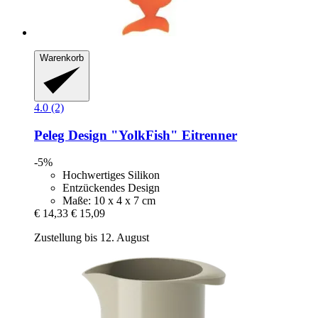
Warenkorb
4.0 (2)
Peleg Design
"YolkFish" Eitrenner
-5%
Hochwertiges Silikon
Entzückendes Design
Maße: 10 x 4 x 7 cm
€ 14,33
€ 15,09
Zustellung bis 12. August