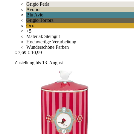
Grigio Perla
Avorio
Blu Avio
Grigio Tortora
Ocra
+5
Material: Steingut
Hochwertige Verarbeitung
Wunderschöne Farben
€ 7,69
€ 10,99
Zustellung bis 13. August