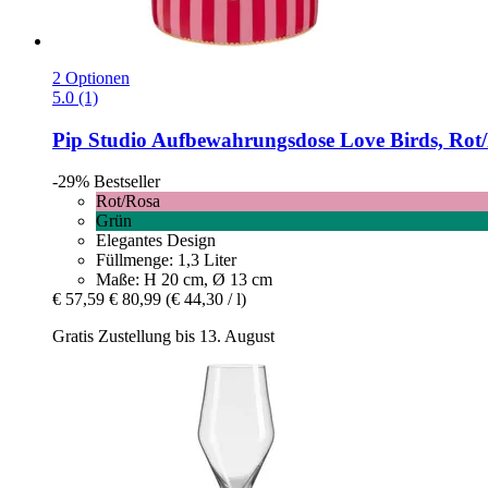
2 Optionen
5.0 (1)
Pip Studio
Aufbewahrungsdose Love Birds, Rot/R
-29%
Bestseller
Rot/Rosa
Grün
Elegantes Design
Füllmenge: 1,3 Liter
Maße: H 20 cm, Ø 13 cm
€ 57,59
€ 80,99
(€ 44,30 / l)
Gratis Zustellung bis 13. August