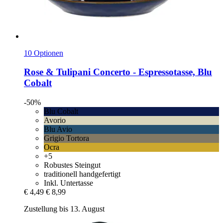
10 Optionen
Rose & Tulipani
Concerto -​ Espressotasse, Blu
Cobalt
-50%
Blu Cobalt
Avorio
Blu Avio
Grigio Tortora
Ocra
+5
Robustes Steingut
traditionell handgefertigt
Inkl. Untertasse
€ 4,49
€ 8,99
Zustellung bis 13. August