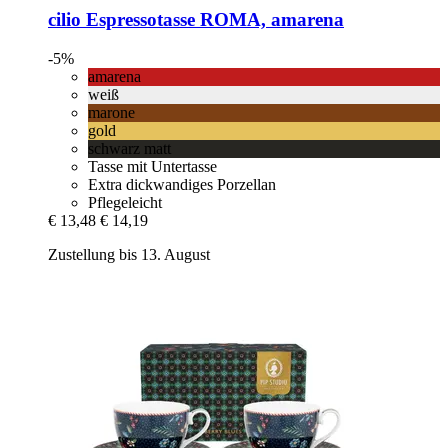
cilio
Espressotasse ROMA, amarena
-5%
amarena
weiß
marone
gold
schwarz matt
Tasse mit Untertasse
Extra dickwandiges Porzellan
Pflegeleicht
€ 13,48
€ 14,19
Zustellung bis 13. August