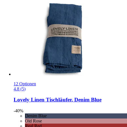
12 Optionen
4.8 (5)
Lovely Linen
Tischläufer, Denim Blue
-40%
Denim Blue
Old Rose
Real Red