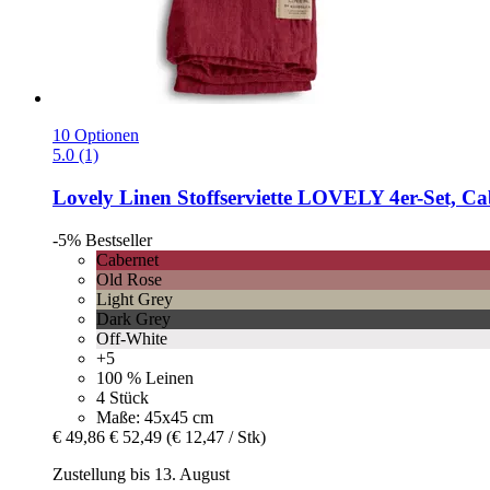
10 Optionen
5.0 (1)
Lovely Linen
Stoffserviette LOVELY 4er-​Set, Ca
-5%
Bestseller
Cabernet
Old Rose
Light Grey
Dark Grey
Off-White
+5
100 % Leinen
4 Stück
Maße: 45x45 cm
€ 49,86
€ 52,49
(€ 12,47 / Stk)
Zustellung bis 13. August