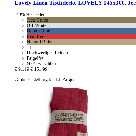
Lovely Linen
Tischdecke LOVELY 145x300, Jee
-40%
Bestseller
Jeep Green
Off-White
Denim Blue
Real Red
Natural Beige
+1
Hochwertiges Leinen
Bügelfrei
60°C waschbar
€ 91,19
€ 151,99
Gratis Zustellung bis 13. August