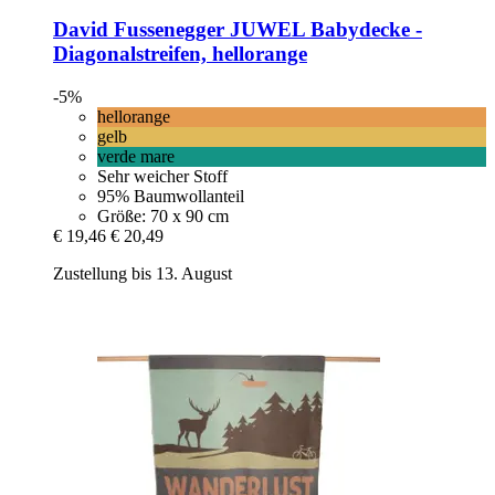
David Fussenegger
JUWEL Babydecke -​
Diagonalstreifen, hellorange
-5%
hellorange
gelb
verde mare
Sehr weicher Stoff
95% Baumwollanteil
Größe: 70 x 90 cm
€ 19,46
€ 20,49
Zustellung bis 13. August