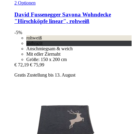
2 Optionen
David Fussenegger
Savona Wohndecke
"Hirschköpfe linear", rohweiß
-5%
rohweiß
anthrazit
Anschmiegsam & weich
Mit edler Ziernaht
Größe: 150 x 200 cm
€ 72,19
€ 75,99
Gratis Zustellung bis 13. August