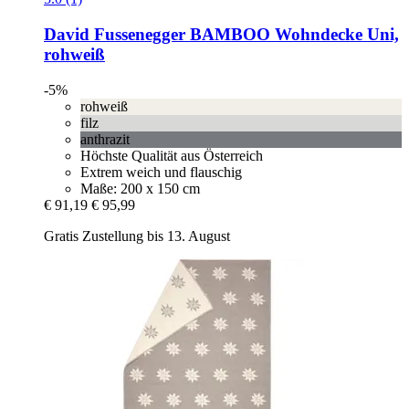
David Fussenegger
BAMBOO Wohndecke Uni,
rohweiß
-5%
rohweiß
filz
anthrazit
Höchste Qualität aus Österreich
Extrem weich und flauschig
Maße: 200 x 150 cm
€ 91,19
€ 95,99
Gratis Zustellung bis 13. August