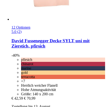
12 Optionen
5.0 (2)
David Fussenegger
Decke SYLT uni mit
Zierstich, pfirsich
-40%
pfirsich
chinarot
marine
gold
terracotta
+7
Herrlich weicher Flanell
Hohe Atmungsaktivität
Größe: 140 x 200 cm
€ 42,59
€ 70,99
Zustellung bis 13. August