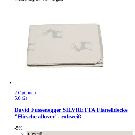
2 Optionen
5.0 (2)
David Fussenegger
SILVRETTA Flanelldecke
"Hirsche allover", rohweiß
-5%
rohweiß