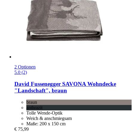
2 Optionen
5.0 (2)
David Fussenegger
SAVONA Wohndecke
"Landschaft", braun
braun
anthrazit
Tolle Wende-Optik
Weich & anschmiegsam
Maße: 200 x 150 cm
€ 75,99