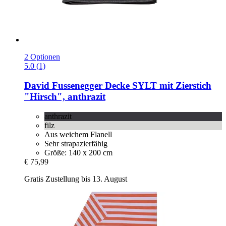
2 Optionen
5.0 (1)
David Fussenegger
Decke SYLT mit Zierstich
"Hirsch", anthrazit
anthrazit
filz
Aus weichem Flanell
Sehr strapazierfähig
Größe: 140 x 200 cm
€ 75,99
Gratis Zustellung bis 13. August