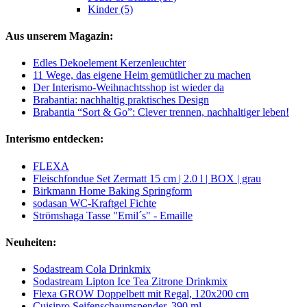
Kinder (5)
Aus unserem Magazin:
Edles Dekoelement Kerzenleuchter
11 Wege, das eigene Heim gemütlicher zu machen
Der Interismo-Weihnachtsshop ist wieder da
Brabantia: nachhaltig praktisches Design
Brabantia “Sort & Go”: Clever trennen, nachhaltiger leben!
Interismo entdecken:
FLEXA
Fleischfondue Set Zermatt 15 cm | 2.0 l | BOX | grau
Birkmann Home Baking Springform
sodasan WC-Kraftgel Fichte
Strömshaga Tasse "Emil´s" - Emaille
Neuheiten:
Sodastream Cola Drinkmix
Sodastream Lipton Ice Tea Zitrone Drinkmix
Flexa GROW Doppelbett mit Regal, 120x200 cm
Cuisipro Seifenschaumspender, 390 ml