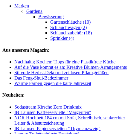
Marken
Gardena
Bewässerung
Gartenschläuche (10)
Schlauchwagen (2)
Schlauchzubehör (18)
Sprinkler (4)
Aus unserem Magazin:
Nachhaltig Kochen: Tipps für eine Plastikfreie Küche
Auf die Vase kommt es an: Kreative Blumen-Arrangements
Stilvolle Herbst-Deko mit zeitlosen Pflanzgefäßen
Das Feng-Shui-Badezimmer
Warme Farben gegen die kalte Jahreszeit
Neuheiten:
Sodastream Kirsche Zero Drinkmix
IB Laursen Kaffeeserviette "Margeriten"
NOR Hochbett 184 cm mit Sofa, Schreibtisch, senkrechter
Leiter & Absturzsicherung
IB Laursen Papierservietten "Thymianzweig"
Loowy Toilettenbürste Ersatzkopf