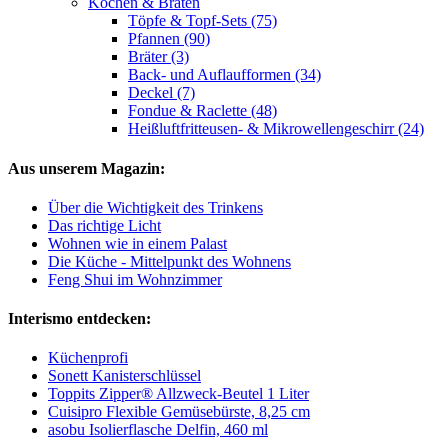
Kochen & Braten
Töpfe & Topf-Sets (75)
Pfannen (90)
Bräter (3)
Back- und Auflaufformen (34)
Deckel (7)
Fondue & Raclette (48)
Heißluftfritteusen- & Mikrowellengeschirr (24)
Aus unserem Magazin:
Über die Wichtigkeit des Trinkens
Das richtige Licht
Wohnen wie in einem Palast
Die Küche - Mittelpunkt des Wohnens
Feng Shui im Wohnzimmer
Interismo entdecken:
Küchenprofi
Sonett Kanisterschlüssel
Toppits Zipper® Allzweck-Beutel 1 Liter
Cuisipro Flexible Gemüsebürste, 8,25 cm
asobu Isolierflasche Delfin, 460 ml