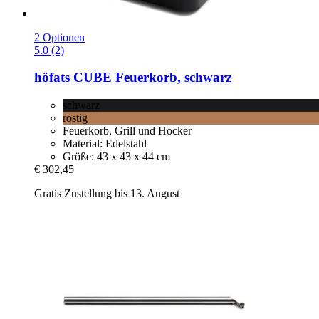
2 Optionen
5.0 (2)
höfats
CUBE Feuerkorb, schwarz
schwarz
rostig
Feuerkorb, Grill und Hocker
Material: Edelstahl
Größe: 43 x 43 x 44 cm
€ 302,45
Gratis Zustellung bis 13. August