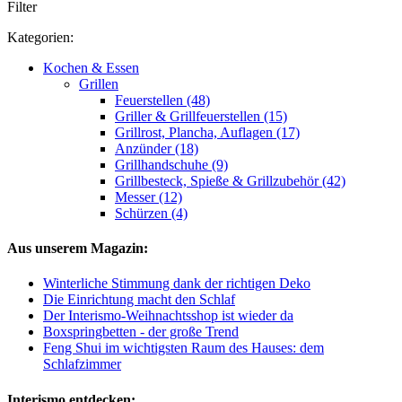
Filter
Kategorien:
Kochen & Essen
Grillen
Feuerstellen (48)
Griller & Grillfeuerstellen (15)
Grillrost, Plancha, Auflagen (17)
Anzünder (18)
Grillhandschuhe (9)
Grillbesteck, Spieße & Grillzubehör (42)
Messer (12)
Schürzen (4)
Aus unserem Magazin:
Winterliche Stimmung dank der richtigen Deko
Die Einrichtung macht den Schlaf
Der Interismo-Weihnachtsshop ist wieder da
Boxspringbetten - der große Trend
Feng Shui im wichtigsten Raum des Hauses: dem
Schlafzimmer
Interismo entdecken: