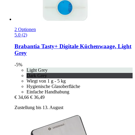
2 Optionen
5.0 (2)
Brabantia
Tasty+ Digitale Küchenwaage, Light
Grey
-5%
Light Grey
Dark Grey
Wiegt von 1 g - 5 kg
Hygienische Glasoberfläche
Einfache Handhabung
€ 34,66
€ 36,49
Zustellung bis 13. August