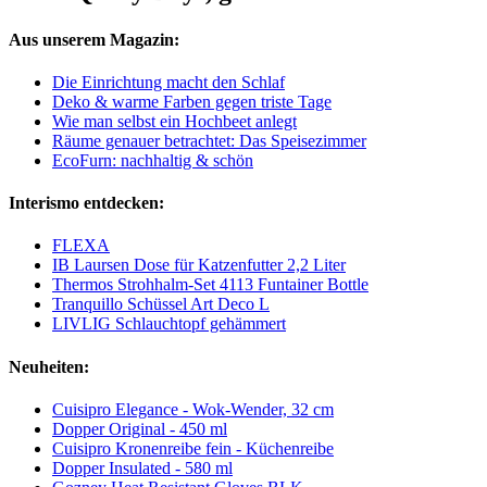
Aus unserem Magazin:
Die Einrichtung macht den Schlaf
Deko & warme Farben gegen triste Tage
Wie man selbst ein Hochbeet anlegt
Räume genauer betrachtet: Das Speisezimmer
EcoFurn: nachhaltig & schön
Interismo entdecken:
FLEXA
IB Laursen Dose für Katzenfutter 2,2 Liter
Thermos Strohhalm-Set 4113 Funtainer Bottle
Tranquillo Schüssel Art Deco L
LIVLIG Schlauchtopf gehämmert
Neuheiten:
Cuisipro Elegance - Wok-Wender, 32 cm
Dopper Original - 450 ml
Cuisipro Kronenreibe fein - Küchenreibe
Dopper Insulated - 580 ml