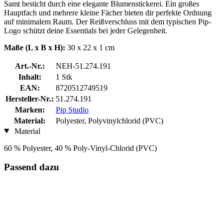
Samt besticht durch eine elegante Blumenstickerei. Ein großes
Hauptfach und mehrere kleine Fächer bieten dir perfekte Ordnung
auf minimalem Raum. Der Reißverschluss mit dem typischen Pip-
Logo schützt deine Essentials bei jeder Gelegenheit.
Maße (L x B x H):
30 x 22 x 1 cm
Art.-Nr.:
NEH-51.274.191
Inhalt:
1 Stk
EAN:
8720512749519
Hersteller-Nr.:
51.274.191
Marken:
Pip Studio
Material:
Polyester, Polyvinylchlorid (PVC)
Material
60 % Polyester, 40 % Poly-Vinyl-Chlorid (PVC)
Passend dazu