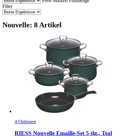
Preis
Marken
Füllmenge
Filter
Nouvelle: 8 Artikel
4 Optionen
RIESS
Nouvelle Emaille-​Set 5-​tlg., Teal