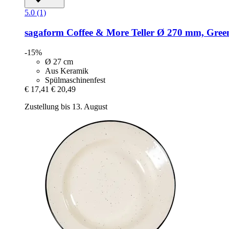
5.0 (1)
sagaform
Coffee & More Teller Ø 270 mm, Gree
-15%
Ø 27 cm
Aus Keramik
Spülmaschinenfest
€ 17,41
€ 20,49
Zustellung bis 13. August