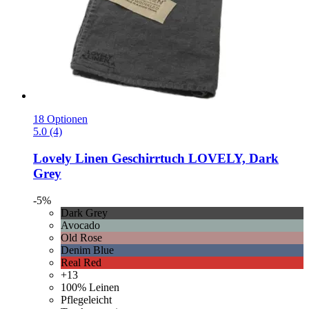
18 Optionen
5.0 (4)
Lovely Linen
Geschirrtuch LOVELY, Dark
Grey
-5%
Dark Grey
Avocado
Old Rose
Denim Blue
Real Red
+13
100% Leinen
Pflegeleicht