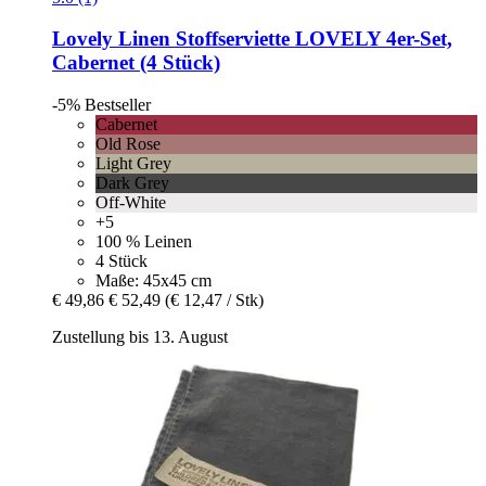
Lovely Linen
Stoffserviette LOVELY 4er-​Set,
Cabernet (4 Stück)
-5%
Bestseller
Cabernet
Old Rose
Light Grey
Dark Grey
Off-White
+5
100 % Leinen
4 Stück
Maße: 45x45 cm
€ 49,86
€ 52,49
(€ 12,47 / Stk)
Zustellung bis 13. August