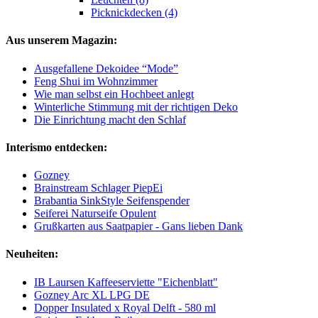
Picknickdecken (4)
Aus unserem Magazin:
Ausgefallene Dekoidee “Mode”
Feng Shui im Wohnzimmer
Wie man selbst ein Hochbeet anlegt
Winterliche Stimmung mit der richtigen Deko
Die Einrichtung macht den Schlaf
Interismo entdecken:
Gozney
Brainstream Schlager PiepEi
Brabantia SinkStyle Seifenspender
Seiferei Naturseife Opulent
Grußkarten aus Saatpapier - Gans lieben Dank
Neuheiten:
IB Laursen Kaffeeserviette "Eichenblatt"
Gozney Arc XL LPG DE
Dopper Insulated x Royal Delft - 580 ml