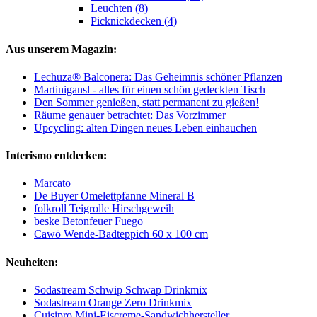
Leuchten (8)
Picknickdecken (4)
Aus unserem Magazin:
Lechuza® Balconera: Das Geheimnis schöner Pflanzen
Martinigansl - alles für einen schön gedeckten Tisch
Den Sommer genießen, statt permanent zu gießen!
Räume genauer betrachtet: Das Vorzimmer
Upcycling: alten Dingen neues Leben einhauchen
Interismo entdecken:
Marcato
De Buyer Omelettpfanne Mineral B
folkroll Teigrolle Hirschgeweih
beske Betonfeuer Fuego
Cawö Wende-Badteppich 60 x 100 cm
Neuheiten:
Sodastream Schwip Schwap Drinkmix
Sodastream Orange Zero Drinkmix
Cuisipro Mini-Eiscreme-Sandwichhersteller