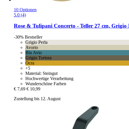
10 Optionen
5.0 (4)
Rose & Tulipani
Concerto -​ Teller 27 cm, Grigio 
-30%
Bestseller
Grigio Perla
Avorio
Blu Avio
Grigio Tortora
Ocra
+5
Material: Steingut
Hochwertige Verarbeitung
Wunderschöne Farben
€ 7,69
€ 10,99
Zustellung bis 12. August