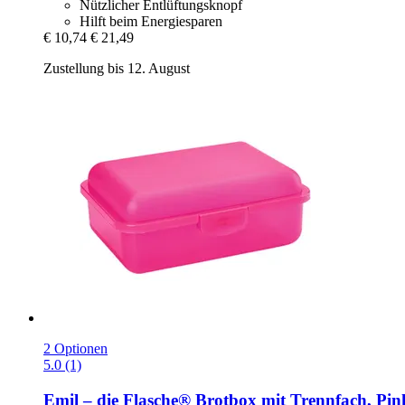
Nützlicher Entlüftungsknopf
Hilft beim Energiesparen
€ 10,74
€ 21,49
Zustellung bis 12. August
2 Optionen
5.0 (1)
Emil – die Flasche®
Brotbox mit Trennfach, Pin